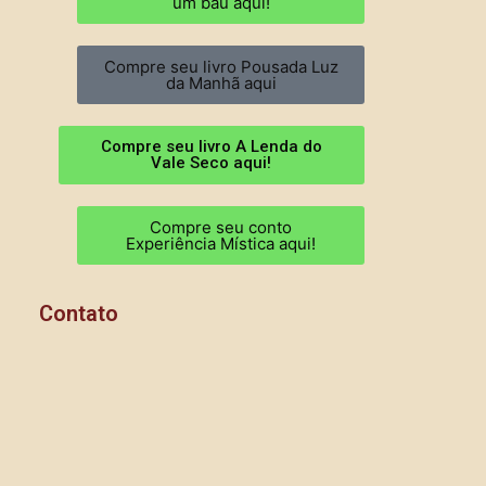
um baú aqui!
Compre seu livro Pousada Luz
da Manhã aqui
Compre seu livro A Lenda do
Vale Seco aqui!
Compre seu conto
Experiência Mística aqui!
Contato