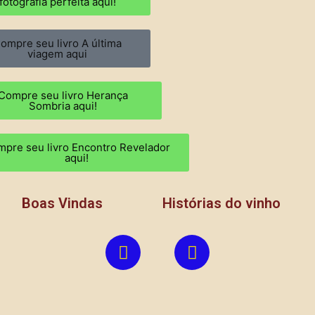
fotografia perfeita aqui!
ompre seu livro A última
viagem aqui
Compre seu livro Herança
Sombria aqui!
pre seu livro Encontro Revelador
aqui!
Boas Vindas
Histórias do vinho