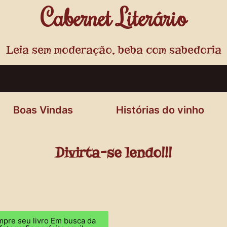
Cabernet Literário
Leia sem moderação, beba com sabedoria
Boas Vindas
Histórias do vinho
Divirta-se lendo!!!
pre seu livro Em busca da