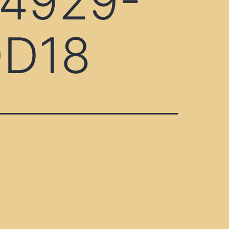
4929-
DD18