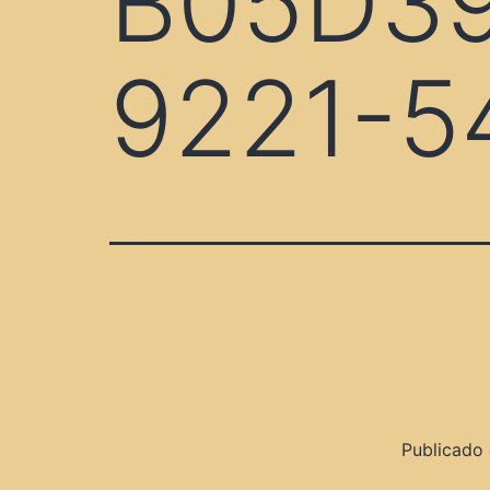
B05D39
9221-5
Publicado