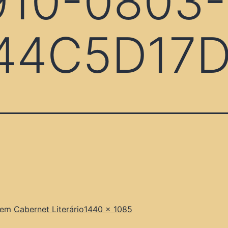
10-0803-
44C5D17
 em
Cabernet Literário
1440 × 1085