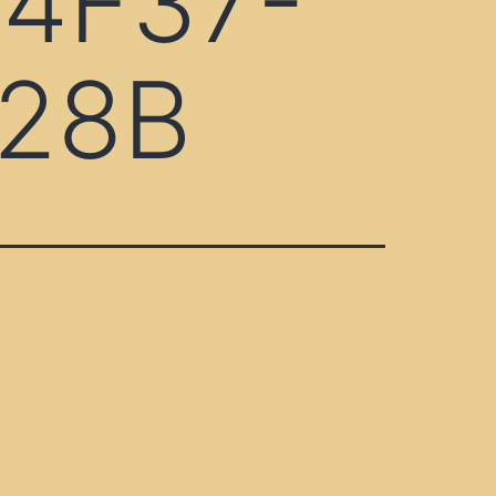
4F37-
328B