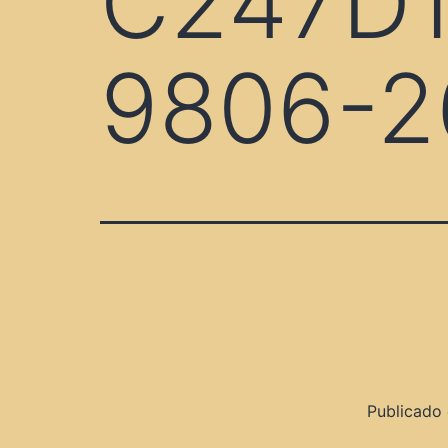
C247D1
9806-2
Publicado