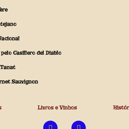
ère
ntejano
Nacional
elo Casillero del Diablo
 Tanat
ernet Sauvignon
s
Livros e Vinhos
Histór